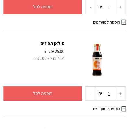
-
+
כמות
יח'
הוספה לסל
של
הוספה למועדפים
סילאן
סילאן תפוזים
שום
25.00
₪
ליח'
7.14 ₪ ל - 100 גרם
וגריל
-
+
כמות
יח'
הוספה לסל
של
הוספה למועדפים
סילאן