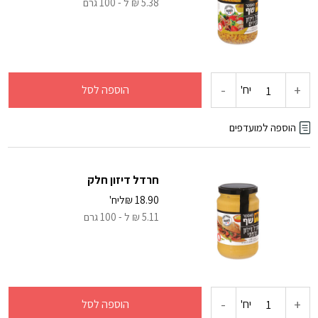
5.38 ₪ ל - 100 גרם
-
+
כמות
יח'
הוספה לסל
של
הוספה למועדפים
חרדל
חרדל דיזון חלק
דיזון
18.90
₪
ליח'
5.11 ₪ ל - 100 גרם
גרגירים
-
+
כמות
יח'
הוספה לסל