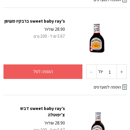
sweet
sweet baby ray’s ברבקיו מעושן
baby
28.90
₪
ליח'
5.67 ₪ ל - 100 גרם
ray's
ברבקיו
דבש
-
+
כמות
יח'
הוספה לסל
של
הוספה למועדפים
sweet
sweet baby ray’s דבש
baby
צ’יפוטלה
28.90
₪
ליח'
ray's
5.67 ₪ ל - 100 גרם