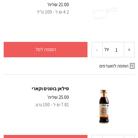
אפייה-
21.00
₪
ליח'
4.2 ₪ ל - 100 מ"ל
40
יח'
-
+
כמות
יח'
הוספה לסל
של
הוספה למועדפים
סויה
סילאן בוטנים וקארי
ללא
25.00
₪
ליח'
7.81 ₪ ל - 100 גרם
גלוטן