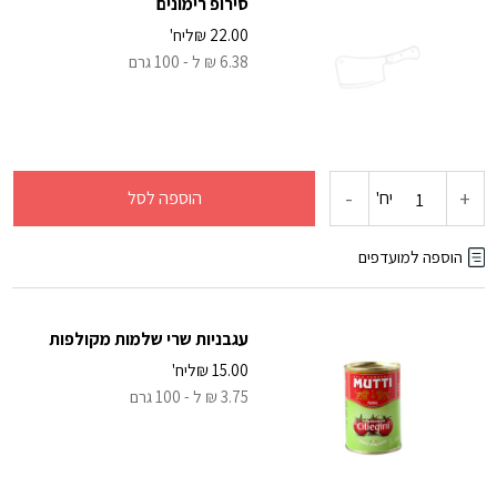
סירופ רימונים
תפוזים
22.00
₪
ליח'
6.38 ₪ ל - 100 גרם
-
+
כמות
יח'
הוספה לסל
של
הוספה למועדפים
סירופ
עגבניות שרי שלמות מקולפות
רימונים
15.00
₪
ליח'
3.75 ₪ ל - 100 גרם