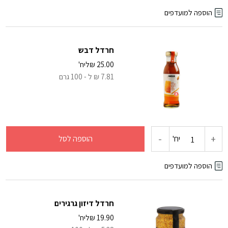
של
הוספה למועדפים
דבש
חרדל דבש
שום
25.00
₪
ליח'
7.81 ₪ ל - 100 גרם
ושמן
זית
-
+
כמות
יח'
הוספה לסל
של
הוספה למועדפים
חרדל
חרדל דיזון גרגירים
דבש
19.90
₪
ליח'