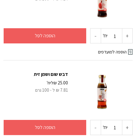
וצילי
-
+
כמות
יח'
הוספה לסל
של
הוספה למועדפים
דבש
דבש שום ושמן זית
רימונים
25.00
₪
ליח'
7.81 ₪ ל - 100 גרם
-
+
כמות
יח'
הוספה לסל