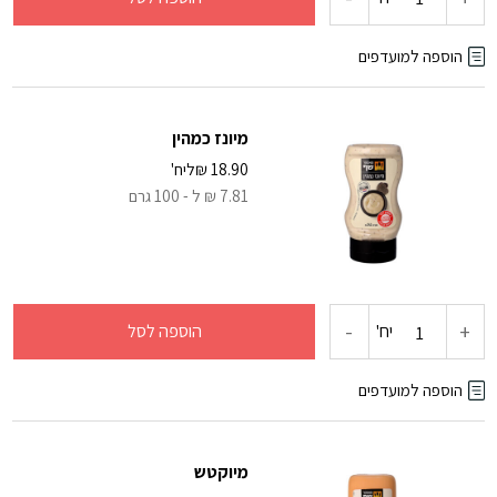
של
הוספה למועדפים
מחית
מיונז כמהין
קארי
18.90
₪
ליח'
7.81 ₪ ל - 100 גרם
צהוב
-
+
כמות
יח'
הוספה לסל
של
הוספה למועדפים
מיונז
מיוקטש
כמהין