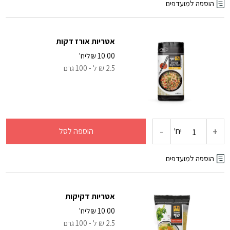
של
הוספה למועדפים
sweet
אטריות אורז דקות
baby
10.00
₪
ליח'
2.5 ₪ ל - 100 גרם
ray's
מתוק
חריף
-
+
כמות
יח'
הוספה לסל
של
הוספה למועדפים
אטריות
אטריות דקיקות
אורז
10.00
₪
ליח'
2.5 ₪ ל - 100 גרם
דקות