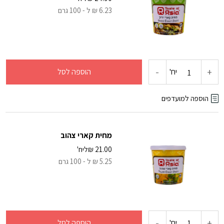
6.23 ₪ ל - 100 גרם
אדום
-
+
כמות
יח'
הוספה לסל
של
הוספה למועדפים
מחית
מחית קארי צהוב
קארי
21.00
₪
ליח'
5.25 ₪ ל - 100 גרם
ירוק
-
+
כמות
יח'
הוספה לסל