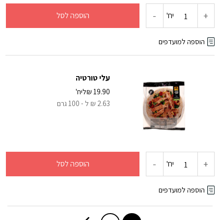
-
+
כמות
יח'
הוספה לסל
של
הוספה למועדפים
עגבניות
עלי טורטיה
שרי
19.90
₪
ליח'
2.63 ₪ ל - 100 גרם
שלמות
מקולפות
-
+
כמות
יח'
הוספה לסל
של
הוספה למועדפים
עלי