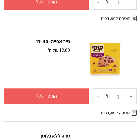
-
+
כמות
יח'
הוספה לסל
של
הוספה למועדפים
נודלס
נייר אפייה- 40 יח’
12.00
₪
ליח'
-
+
כמות
יח'
הוספה לסל
של
הוספה למועדפים
נייר
סויה ללא גלוטן