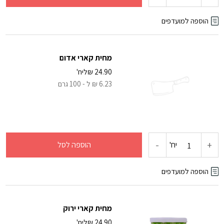
של
הוספה למועדפים
מחית
מחית קארי אדום
עגבניות
24.90
₪
ליח'
6.23 ₪ ל - 100 גרם
חלק
Passata
-
+
כמות
יח'
הוספה לסל
של
הוספה למועדפים
מחית
מחית קארי ירוק
קארי
24.90
₪
ליח'