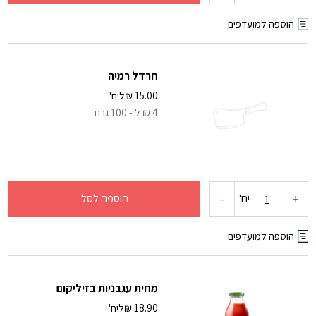
של
הוספה למועדפים
חרדל
חרדל רמיה
דיזון
15.00
₪
ליח'
4 ₪ ל - 100 גרם
חלק
-
+
כמות
יח'
הוספה לסל
של
הוספה למועדפים
חרדל
מחית עגבניות בזיליקום
רמיה
18.90
₪
ליח'