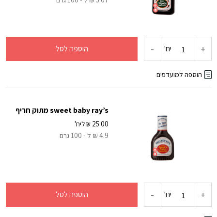
ברבקיו
מעושן
-
+
כמות
יח'
הוספה לסל
של
הוספה למועדפים
sweet
sweet baby ray’s מתוק חריף
baby
25.00
₪
ליח'
4.9 ₪ ל - 100 גרם
ray's
דבש
צ'יפוטלה
-
+
כמות
יח'
הוספה לסל