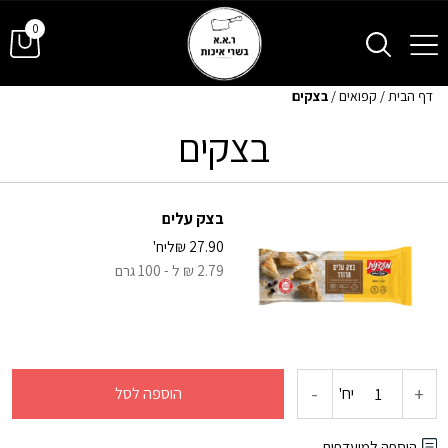
0
דף הבית
/
קפואים
/
בצקים
בצקים
בצק עלים
27.90
₪
ליח'
2.79 ₪ ל - 100 גרם
-
+
כמות
יח'
הוספה לסל
של
הוספה למועדפים