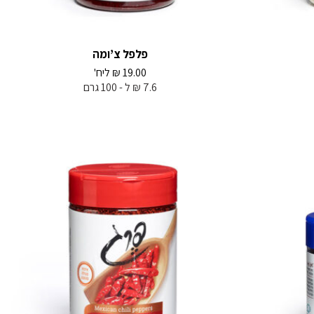
פלפל צ’ומה
19.00
₪
ליח'
7.6 ₪ ל - 100 גרם