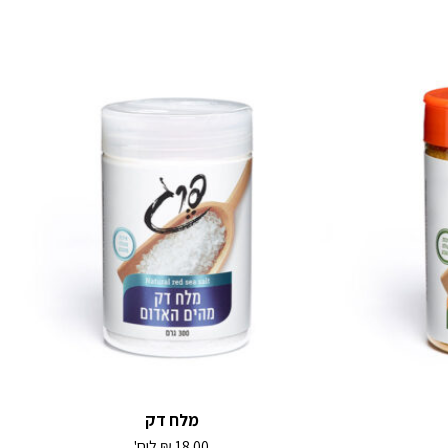
מלח דק
18.00
₪
ליח'