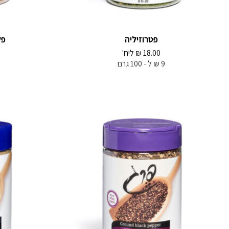
פטרוזיליה
פל
18.00
₪
ליח'
9 ₪ ל - 100 גרם