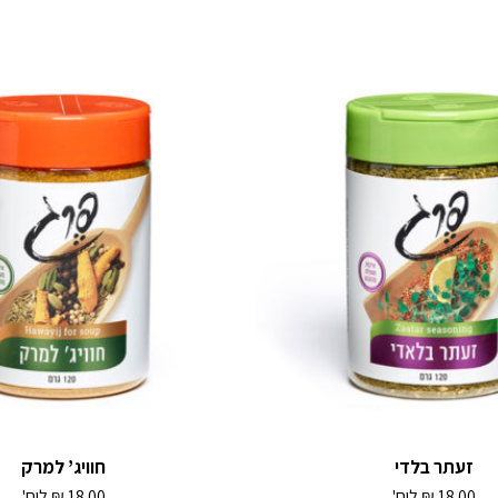
זעתר בלדי
חוויג’ למרק
18.00
₪
ליח'
18.00
₪
ליח'